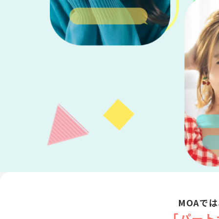
MOAで
「パート